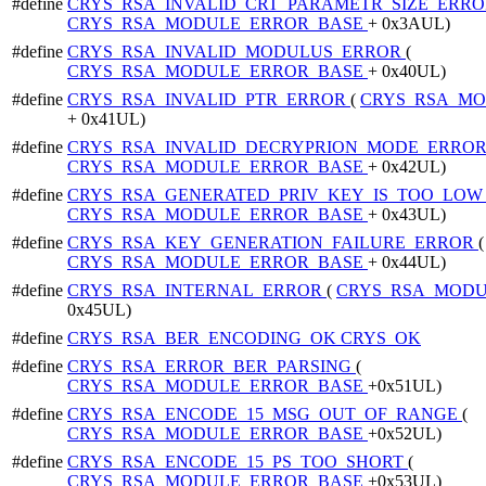
#define
CRYS_RSA_INVALID_CRT_PARAMETR_SIZE_ERR
CRYS_RSA_MODULE_ERROR_BASE
+ 0x3AUL)
#define
CRYS_RSA_INVALID_MODULUS_ERROR
(
CRYS_RSA_MODULE_ERROR_BASE
+ 0x40UL)
#define
CRYS_RSA_INVALID_PTR_ERROR
(
CRYS_RSA_MO
+ 0x41UL)
#define
CRYS_RSA_INVALID_DECRYPRION_MODE_ERRO
CRYS_RSA_MODULE_ERROR_BASE
+ 0x42UL)
#define
CRYS_RSA_GENERATED_PRIV_KEY_IS_TOO_LO
CRYS_RSA_MODULE_ERROR_BASE
+ 0x43UL)
#define
CRYS_RSA_KEY_GENERATION_FAILURE_ERROR
(
CRYS_RSA_MODULE_ERROR_BASE
+ 0x44UL)
#define
CRYS_RSA_INTERNAL_ERROR
(
CRYS_RSA_MOD
0x45UL)
#define
CRYS_RSA_BER_ENCODING_OK
CRYS_OK
#define
CRYS_RSA_ERROR_BER_PARSING
(
CRYS_RSA_MODULE_ERROR_BASE
+0x51UL)
#define
CRYS_RSA_ENCODE_15_MSG_OUT_OF_RANGE
(
CRYS_RSA_MODULE_ERROR_BASE
+0x52UL)
#define
CRYS_RSA_ENCODE_15_PS_TOO_SHORT
(
CRYS_RSA_MODULE_ERROR_BASE
+0x53UL)