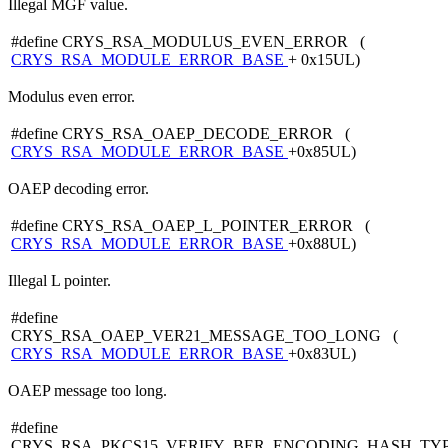
Illegal MGF value.
#define CRYS_RSA_MODULUS_EVEN_ERROR (
CRYS_RSA_MODULE_ERROR_BASE
+ 0x15UL)
Modulus even error.
#define CRYS_RSA_OAEP_DECODE_ERROR (
CRYS_RSA_MODULE_ERROR_BASE
+0x85UL)
OAEP decoding error.
#define CRYS_RSA_OAEP_L_POINTER_ERROR (
CRYS_RSA_MODULE_ERROR_BASE
+0x88UL)
Illegal L pointer.
#define
CRYS_RSA_OAEP_VER21_MESSAGE_TOO_LONG (
CRYS_RSA_MODULE_ERROR_BASE
+0x83UL)
OAEP message too long.
#define
CRYS_RSA_PKCS15_VERIFY_BER_ENCODING_HASH_TY