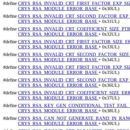
#define
CRYS_RSA_INVALID_CRT_FIRST_FACTOR_EXP_S
CRYS_RSA_MODULE_ERROR_BASE
+ 0x30UL)
#define
CRYS_RSA_INVALID_CRT_SECOND_FACTOR_EXP
CRYS_RSA_MODULE_ERROR_BASE
+ 0x31UL)
#define
CRYS_RSA_INVALID_CRT_COEFFICIENT_SIZE_P
CRYS_RSA_MODULE_ERROR_BASE
+ 0x32UL)
#define
CRYS_RSA_INVALID_CRT_FIRST_FACTOR_SIZE_
CRYS_RSA_MODULE_ERROR_BASE
+ 0x33UL)
#define
CRYS_RSA_INVALID_CRT_SECOND_FACTOR_SIZ
CRYS_RSA_MODULE_ERROR_BASE
+ 0x34UL)
#define
CRYS_RSA_INVALID_CRT_FIRST_FACTOR_EXP_S
CRYS_RSA_MODULE_ERROR_BASE
+ 0x35UL)
#define
CRYS_RSA_INVALID_CRT_SECOND_FACTOR_EXP
CRYS_RSA_MODULE_ERROR_BASE
+ 0x36UL)
#define
CRYS_RSA_INVALID_CRT_COEFFICIENT_SIZE_E
CRYS_RSA_MODULE_ERROR_BASE
+ 0x37UL)
#define
CRYS_RSA_KEY_GEN_CONDITIONAL_TEST_FAIL
CRYS_RSA_MODULE_ERROR_BASE
+ 0x38UL)
#define
CRYS_RSA_CAN_NOT_GENERATE_RAND_IN_RA
CRYS_RSA_MODULE_ERROR_BASE
+ 0x39UL)