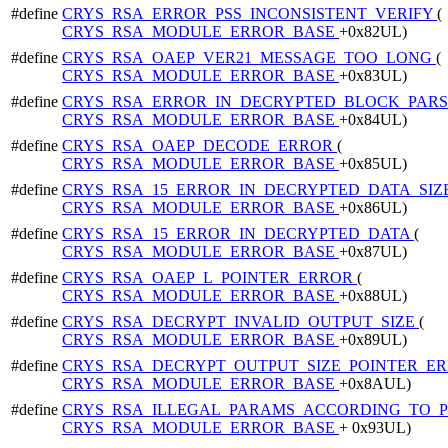
#define
CRYS_RSA_ERROR_PSS_INCONSISTENT_VERIFY
(
CRYS_RSA_MODULE_ERROR_BASE
+0x82UL)
#define
CRYS_RSA_OAEP_VER21_MESSAGE_TOO_LONG
(
CRYS_RSA_MODULE_ERROR_BASE
+0x83UL)
#define
CRYS_RSA_ERROR_IN_DECRYPTED_BLOCK_PAR
CRYS_RSA_MODULE_ERROR_BASE
+0x84UL)
#define
CRYS_RSA_OAEP_DECODE_ERROR
(
CRYS_RSA_MODULE_ERROR_BASE
+0x85UL)
#define
CRYS_RSA_15_ERROR_IN_DECRYPTED_DATA_SIZ
CRYS_RSA_MODULE_ERROR_BASE
+0x86UL)
#define
CRYS_RSA_15_ERROR_IN_DECRYPTED_DATA
(
CRYS_RSA_MODULE_ERROR_BASE
+0x87UL)
#define
CRYS_RSA_OAEP_L_POINTER_ERROR
(
CRYS_RSA_MODULE_ERROR_BASE
+0x88UL)
#define
CRYS_RSA_DECRYPT_INVALID_OUTPUT_SIZE
(
CRYS_RSA_MODULE_ERROR_BASE
+0x89UL)
#define
CRYS_RSA_DECRYPT_OUTPUT_SIZE_POINTER_E
CRYS_RSA_MODULE_ERROR_BASE
+0x8AUL)
#define
CRYS_RSA_ILLEGAL_PARAMS_ACCORDING_TO_
CRYS_RSA_MODULE_ERROR_BASE
+ 0x93UL)