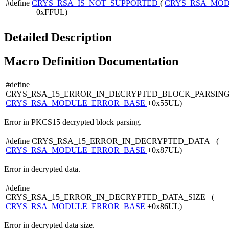
#define
CRYS_RSA_IS_NOT_SUPPORTED
(
CRYS_RSA_MOD
+0xFFUL)
Detailed Description
Macro Definition Documentation
#define
CRYS_RSA_15_ERROR_IN_DECRYPTED_BLOCK_PARSING
CRYS_RSA_MODULE_ERROR_BASE
+0x55UL)
Error in PKCS15 decrypted block parsing.
#define CRYS_RSA_15_ERROR_IN_DECRYPTED_DATA (
CRYS_RSA_MODULE_ERROR_BASE
+0x87UL)
Error in decrypted data.
#define
CRYS_RSA_15_ERROR_IN_DECRYPTED_DATA_SIZE (
CRYS_RSA_MODULE_ERROR_BASE
+0x86UL)
Error in decrypted data size.