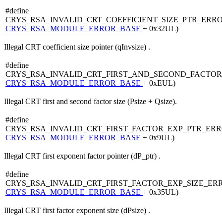
#define
CRYS_RSA_INVALID_CRT_COEFFICIENT_SIZE_PTR_ERR
CRYS_RSA_MODULE_ERROR_BASE
+ 0x32UL)
Illegal CRT coefficient size pointer (qInvsize) .
#define
CRYS_RSA_INVALID_CRT_FIRST_AND_SECOND_FACTOR
CRYS_RSA_MODULE_ERROR_BASE
+ 0xEUL)
Illegal CRT first and second factor size (Psize + Qsize).
#define
CRYS_RSA_INVALID_CRT_FIRST_FACTOR_EXP_PTR_ER
CRYS_RSA_MODULE_ERROR_BASE
+ 0x9UL)
Illegal CRT first exponent factor pointer (dP_ptr) .
#define
CRYS_RSA_INVALID_CRT_FIRST_FACTOR_EXP_SIZE_ER
CRYS_RSA_MODULE_ERROR_BASE
+ 0x35UL)
Illegal CRT first factor exponent size (dPsize) .