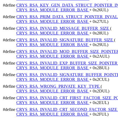
#define
CRYS_RSA_KEY_GEN_DATA_STRUCT_POINTER_I
CRYS_RSA_MODULE_ERROR_BASE
+ 0x26UL)
#define
CRYS_RSA_PRIM_DATA_STRUCT_POINTER_INVA
CRYS_RSA_MODULE_ERROR_BASE
+ 0x27UL)
#define
CRYS_RSA_INVALID_MESSAGE_BUFFER_SIZE
(
CRYS_RSA_MODULE_ERROR_BASE
+ 0x28UL)
#define
CRYS_RSA_INVALID_SIGNATURE_BUFFER_SIZE
(
CRYS_RSA_MODULE_ERROR_BASE
+ 0x29UL)
#define
CRYS_RSA_INVALID_MOD_BUFFER_SIZE_POINTE
CRYS_RSA_MODULE_ERROR_BASE
+ 0x2AUL)
#define
CRYS_RSA_INVALID_EXP_BUFFER_SIZE_POINTE
CRYS_RSA_MODULE_ERROR_BASE
+ 0x2BUL)
#define
CRYS_RSA_INVALID_SIGNATURE_BUFFER_POIN
CRYS_RSA_MODULE_ERROR_BASE
+ 0x2CUL)
#define
CRYS_RSA_WRONG_PRIVATE_KEY_TYPE
(
CRYS_RSA_MODULE_ERROR_BASE
+ 0x2DUL)
#define
CRYS_RSA_INVALID_CRT_FIRST_FACTOR_SIZE_
CRYS_RSA_MODULE_ERROR_BASE
+ 0x2EUL)
#define
CRYS_RSA_INVALID_CRT_SECOND_FACTOR_SIZ
CRYS_RSA_MODULE_ERROR_BASE
+ 0x2FUL)