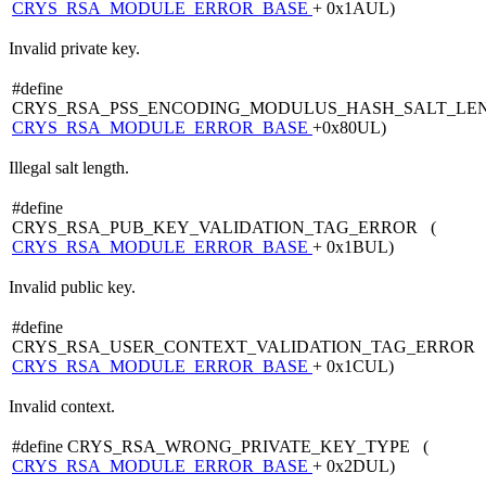
CRYS_RSA_MODULE_ERROR_BASE
+ 0x1AUL)
Invalid private key.
#define
CRYS_RSA_PSS_ENCODING_MODULUS_HASH_SALT_LE
CRYS_RSA_MODULE_ERROR_BASE
+0x80UL)
Illegal salt length.
#define
CRYS_RSA_PUB_KEY_VALIDATION_TAG_ERROR (
CRYS_RSA_MODULE_ERROR_BASE
+ 0x1BUL)
Invalid public key.
#define
CRYS_RSA_USER_CONTEXT_VALIDATION_TAG_ERROR 
CRYS_RSA_MODULE_ERROR_BASE
+ 0x1CUL)
Invalid context.
#define CRYS_RSA_WRONG_PRIVATE_KEY_TYPE (
CRYS_RSA_MODULE_ERROR_BASE
+ 0x2DUL)