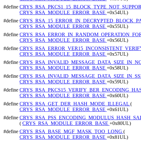
#define
CRYS_RSA_PKCS1_15_BLOCK_TYPE_NOT_SUPPO
CRYS_RSA_MODULE_ERROR_BASE
+0x54UL)
#define
CRYS_RSA_15_ERROR_IN_DECRYPTED_BLOCK_P
CRYS_RSA_MODULE_ERROR_BASE
+0x55UL)
#define
CRYS_RSA_ERROR_IN_RANDOM_OPERATION_FO
CRYS_RSA_MODULE_ERROR_BASE
+0x56UL)
#define
CRYS_RSA_ERROR_VER15_INCONSISTENT_VERI
CRYS_RSA_MODULE_ERROR_BASE
+0x57UL)
#define
CRYS_RSA_INVALID_MESSAGE_DATA_SIZE_IN_
CRYS_RSA_MODULE_ERROR_BASE
+0x58UL)
#define
CRYS_RSA_INVALID_MESSAGE_DATA_SIZE_IN_S
CRYS_RSA_MODULE_ERROR_BASE
+0x59UL)
#define
CRYS_RSA_PKCS15_VERIFY_BER_ENCODING_HA
CRYS_RSA_MODULE_ERROR_BASE
+0x60UL)
#define
CRYS_RSA_GET_DER_HASH_MODE_ILLEGAL
(
CRYS_RSA_MODULE_ERROR_BASE
+0x61UL)
#define
CRYS_RSA_PSS_ENCODING_MODULUS_HASH_SA
(
CRYS_RSA_MODULE_ERROR_BASE
+0x80UL)
#define
CRYS_RSA_BASE_MGF_MASK_TOO_LONG
(
CRYS_RSA_MODULE_ERROR_BASE
+0x81UL)