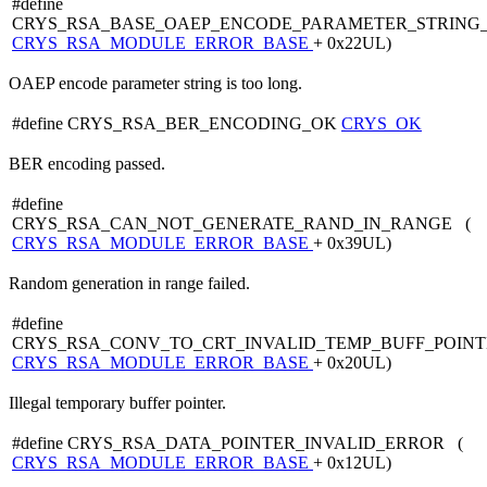
#define
CRYS_RSA_BASE_OAEP_ENCODE_PARAMETER_STRING
CRYS_RSA_MODULE_ERROR_BASE
+ 0x22UL)
OAEP encode parameter string is too long.
#define CRYS_RSA_BER_ENCODING_OK
CRYS_OK
BER encoding passed.
#define
CRYS_RSA_CAN_NOT_GENERATE_RAND_IN_RANGE (
CRYS_RSA_MODULE_ERROR_BASE
+ 0x39UL)
Random generation in range failed.
#define
CRYS_RSA_CONV_TO_CRT_INVALID_TEMP_BUFF_POIN
CRYS_RSA_MODULE_ERROR_BASE
+ 0x20UL)
Illegal temporary buffer pointer.
#define CRYS_RSA_DATA_POINTER_INVALID_ERROR (
CRYS_RSA_MODULE_ERROR_BASE
+ 0x12UL)