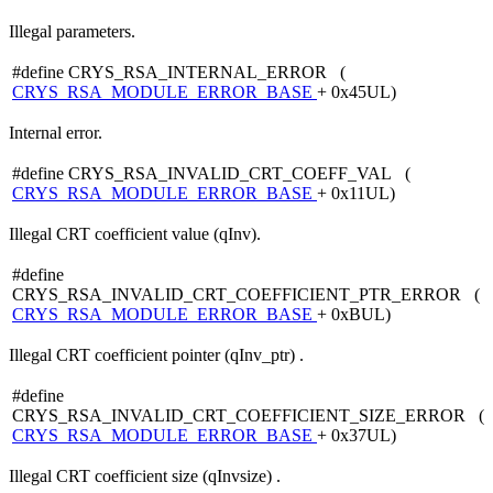
Illegal parameters.
#define CRYS_RSA_INTERNAL_ERROR (
CRYS_RSA_MODULE_ERROR_BASE
+ 0x45UL)
Internal error.
#define CRYS_RSA_INVALID_CRT_COEFF_VAL (
CRYS_RSA_MODULE_ERROR_BASE
+ 0x11UL)
Illegal CRT coefficient value (qInv).
#define
CRYS_RSA_INVALID_CRT_COEFFICIENT_PTR_ERROR (
CRYS_RSA_MODULE_ERROR_BASE
+ 0xBUL)
Illegal CRT coefficient pointer (qInv_ptr) .
#define
CRYS_RSA_INVALID_CRT_COEFFICIENT_SIZE_ERROR (
CRYS_RSA_MODULE_ERROR_BASE
+ 0x37UL)
Illegal CRT coefficient size (qInvsize) .