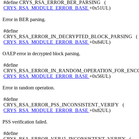
#define CRYS_RSA_ERROR_BER_PARSING (
CRYS_RSA_MODULE_ERROR_BASE
+0x51UL)
Error in BER parsing.
#define
CRYS_RSA_ERROR_IN_DECRYPTED_BLOCK_PARSING (
CRYS_RSA_MODULE_ERROR_BASE
+0x84UL)
OAEP error in decrypted block parsing.
#define
CRYS_RSA_ERROR_IN_RANDOM_OPERATION_FOR_ENC
CRYS_RSA_MODULE_ERROR_BASE
+0x56UL)
Error in random operation.
#define
CRYS_RSA_ERROR_PSS_INCONSISTENT_VERIFY (
CRYS_RSA_MODULE_ERROR_BASE
+0x82UL)
PSS verification failed.
#define
CRYS_RSA_ERROR_VER15_INCONSISTENT_VERIFY (