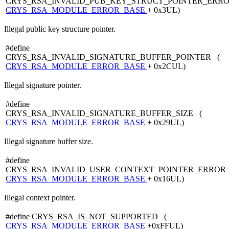
CRYS_RSA_INVALID_PUB_KEY_STRUCT_POINTER_ERRO
CRYS_RSA_MODULE_ERROR_BASE
+ 0x3UL)
Illegal public key structure pointer.
#define
CRYS_RSA_INVALID_SIGNATURE_BUFFER_POINTER (
CRYS_RSA_MODULE_ERROR_BASE
+ 0x2CUL)
Illegal signature pointer.
#define
CRYS_RSA_INVALID_SIGNATURE_BUFFER_SIZE (
CRYS_RSA_MODULE_ERROR_BASE
+ 0x29UL)
Illegal signature buffer size.
#define
CRYS_RSA_INVALID_USER_CONTEXT_POINTER_ERROR
CRYS_RSA_MODULE_ERROR_BASE
+ 0x16UL)
Illegal context pointer.
#define CRYS_RSA_IS_NOT_SUPPORTED (
CRYS_RSA_MODULE_ERROR_BASE
+0xFFUL)