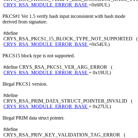
CRYS_RSA_MODULE_ERROR_BASE
+0x60UL)
PKCS#1 Ver 1.5 verify hash input inconsistent with hash mode
derived from signature.
#define
CRYS_RSA_PKCS1_15_BLOCK_TYPE_NOT_SUPPORTED (
CRYS_RSA_MODULE_ERROR_BASE
+0x54UL)
PKCS15 block type is not supported.
#define CRYS_RSA_PKCS1_VER_ARG_ERROR (
CRYS_RSA_MODULE_ERROR_BASE
+ 0x19UL)
Illegal PKCS1 version.
#define
CRYS_RSA_PRIM_DATA_STRUCT_POINTER_INVALID (
CRYS_RSA_MODULE_ERROR_BASE
+ 0x27UL)
Illegal PRIM data struct pointer.
#define
CRYS_RSA_PRIV_KEY_VALIDATION_TAG_ERROR (