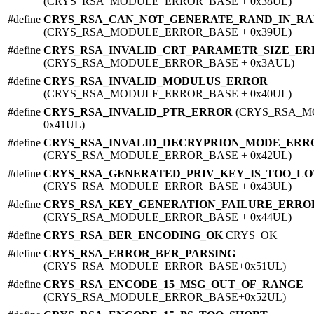
(CRYS_RSA_MODULE_ERROR_BASE + 0x38UL)
#define
CRYS_RSA_CAN_NOT_GENERATE_RAND_IN_R
(CRYS_RSA_MODULE_ERROR_BASE + 0x39UL)
#define
CRYS_RSA_INVALID_CRT_PARAMETR_SIZE_E
(CRYS_RSA_MODULE_ERROR_BASE + 0x3AUL)
#define
CRYS_RSA_INVALID_MODULUS_ERROR
(CRYS_RSA_MODULE_ERROR_BASE + 0x40UL)
#define
CRYS_RSA_INVALID_PTR_ERROR
(CRYS_RSA_M
0x41UL)
#define
CRYS_RSA_INVALID_DECRYPRION_MODE_ERR
(CRYS_RSA_MODULE_ERROR_BASE + 0x42UL)
#define
CRYS_RSA_GENERATED_PRIV_KEY_IS_TOO_L
(CRYS_RSA_MODULE_ERROR_BASE + 0x43UL)
#define
CRYS_RSA_KEY_GENERATION_FAILURE_ERRO
(CRYS_RSA_MODULE_ERROR_BASE + 0x44UL)
#define
CRYS_RSA_BER_ENCODING_OK
CRYS_OK
#define
CRYS_RSA_ERROR_BER_PARSING
(CRYS_RSA_MODULE_ERROR_BASE+0x51UL)
#define
CRYS_RSA_ENCODE_15_MSG_OUT_OF_RANGE
(CRYS_RSA_MODULE_ERROR_BASE+0x52UL)