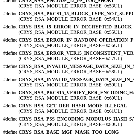
#define
CRYS_RSA_ENCODE_15_PS_TOO_SHORT
(CRYS_RSA_MODULE_ERROR_BASE+0x53UL)
#define
CRYS_RSA_PKCS1_15_BLOCK_TYPE_NOT_SUPP
(CRYS_RSA_MODULE_ERROR_BASE+0x54UL)
#define
CRYS_RSA_15_ERROR_IN_DECRYPTED_BLOCK_
(CRYS_RSA_MODULE_ERROR_BASE+0x55UL)
#define
CRYS_RSA_ERROR_IN_RANDOM_OPERATION_
(CRYS_RSA_MODULE_ERROR_BASE+0x56UL)
#define
CRYS_RSA_ERROR_VER15_INCONSISTENT_VER
(CRYS_RSA_MODULE_ERROR_BASE+0x57UL)
#define
CRYS_RSA_INVALID_MESSAGE_DATA_SIZE_IN
(CRYS_RSA_MODULE_ERROR_BASE+0x58UL)
#define
CRYS_RSA_INVALID_MESSAGE_DATA_SIZE_IN_
(CRYS_RSA_MODULE_ERROR_BASE+0x59UL)
#define
CRYS_RSA_PKCS15_VERIFY_BER_ENCODING_H
(CRYS_RSA_MODULE_ERROR_BASE+0x60UL)
#define
CRYS_RSA_GET_DER_HASH_MODE_ILLEGAL
(CRYS_RSA_MODULE_ERROR_BASE+0x61UL)
#define
CRYS_RSA_PSS_ENCODING_MODULUS_HASH_S
(CRYS_RSA_MODULE_ERROR_BASE+0x80UL)
#define
CRYS_RSA_BASE_MGF_MASK_TOO_LONG